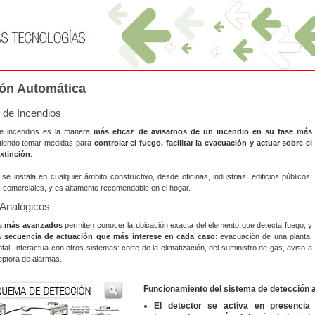
ón Automática
 de Incendios
de incendios es la manera
más eficaz de avisarnos de un incendio en su fase más
itiendo tomar medidas para
controlar el fuego, facilitar la evacuación y actuar sobre el
xtinción
.
se instala en cualquier ámbito constructivo, desde oficinas, industrias, edificios públicos,
, comerciales, y es altamente recomendable en el hogar.
Analógicos
s más avanzados
permiten conocer la ubicación exacta del elemento que detecta fuego, y
la secuencia de actuación que más interese en cada caso
: evacuación de una planta,
tal. Interactua con otros sistemas: corte de la climatización, del suministro de gas, aviso a
ceptora de alarmas.
Funcionamiento del sistema de detección 
El detector se activa en presenci