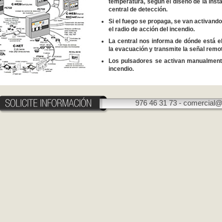
temperatura, según el diseño de la insta
central de detección.
Si el fuego se propaga, se van activand
el radio de acción del incendio.
La central nos informa de dónde está el 
la evacuación y transmite la señal rem
Los pulsadores se activan manualmente
incendio.
976 46 31 73 -
comercial@