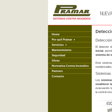
Detecci
Home
Por qué Pramar
+
Detección
Servicios
+
El detector 
Mantenimiento
inicial
, perm
sistema de e
Seguridad
Obras
Este sistema 
Normativa Contra Incendios
residenciales
Partners
Sistemas 
Contacto
Los
sistema
establecer 
evacuación to
la central re